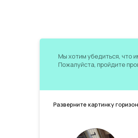
Мы хотим убедиться, что им
Пожалуйста, пройдите пров
Разверните картинку горизо