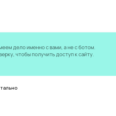
еем дело именно с вами, а не с ботом.
ерку, чтобы получить доступ к сайту.
нтально