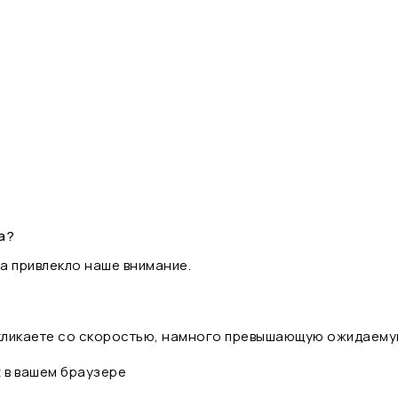
а?
а привлекло наше внимание.
 кликаете со скоростью, намного превышающую ожидаему
t в вашем браузере