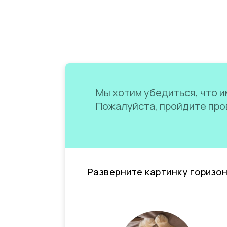
Мы хотим убедиться, что им
Пожалуйста, пройдите пров
Разверните картинку горизо