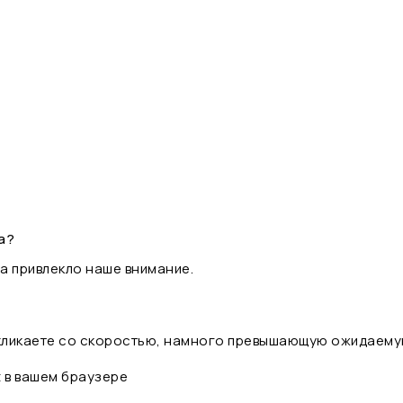
а?
а привлекло наше внимание.
 кликаете со скоростью, намного превышающую ожидаему
t в вашем браузере