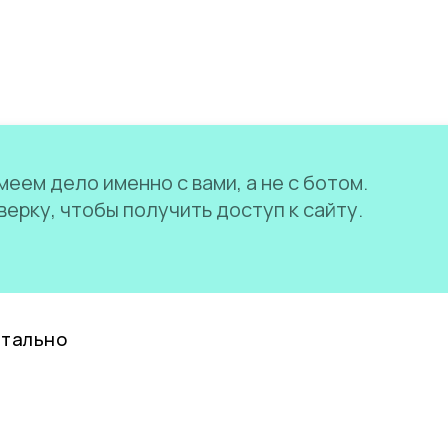
еем дело именно с вами, а не с ботом.
ерку, чтобы получить доступ к сайту.
нтально