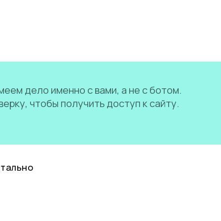
еем дело именно с вами, а не с ботом.
ерку, чтобы получить доступ к сайту.
нтально