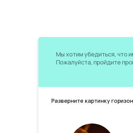
Мы хотим убедиться, что им
Пожалуйста, пройдите пров
Разверните картинку горизо