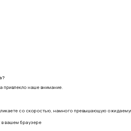
а?
а привлекло наше внимание.
 кликаете со скоростью, намного превышающую ожидаему
t в вашем браузере