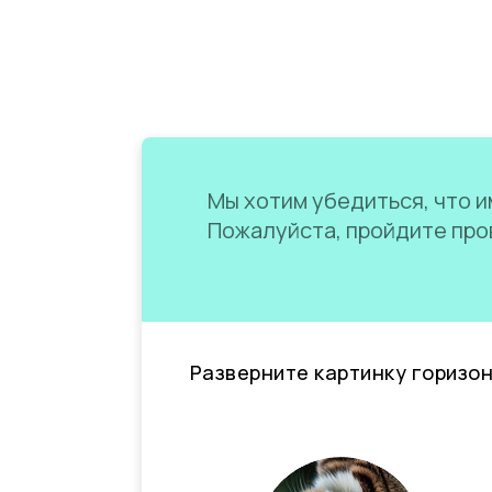
Мы хотим убедиться, что им
Пожалуйста, пройдите пров
Разверните картинку горизо