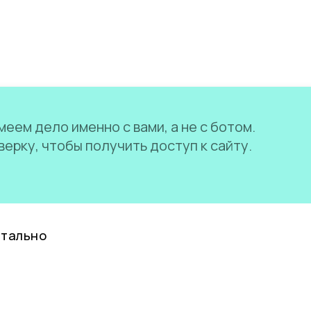
еем дело именно с вами, а не с ботом.
ерку, чтобы получить доступ к сайту.
нтально