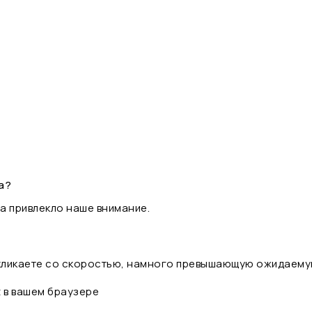
а?
а привлекло наше внимание.
 кликаете со скоростью, намного превышающую ожидаему
t в вашем браузере