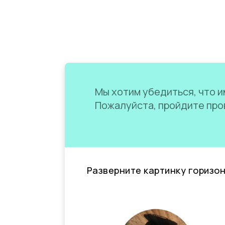
Мы хотим убедиться, что им
Пожалуйста, пройдите пров
Разверните картинку горизо