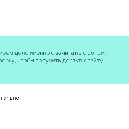
еем дело именно с вами, а не с ботом.
ерку, чтобы получить доступ к сайту.
нтально