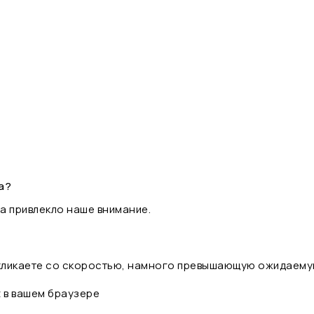
а?
а привлекло наше внимание.
 кликаете со скоростью, намного превышающую ожидаему
t в вашем браузере