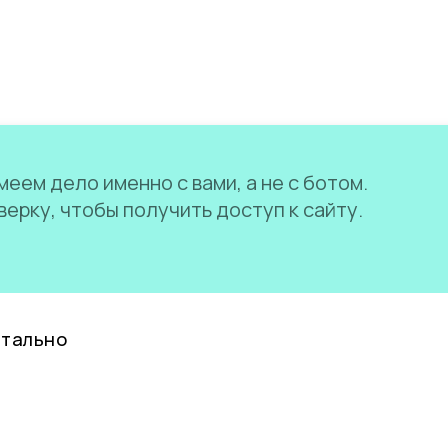
еем дело именно с вами, а не с ботом.
ерку, чтобы получить доступ к сайту.
нтально