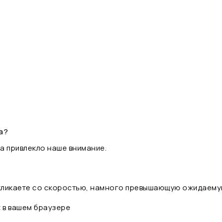
а?
а привлекло наше внимание.
 кликаете со скоростью, намного превышающую ожидаему
t в вашем браузере