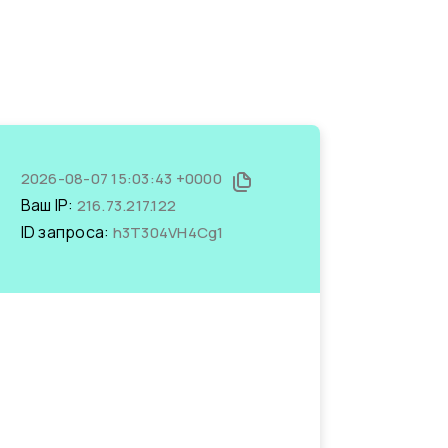
2026-08-07 15:03:43 +0000
Ваш IP:
216.73.217.122
ID запроса:
h3T304VH4Cg1