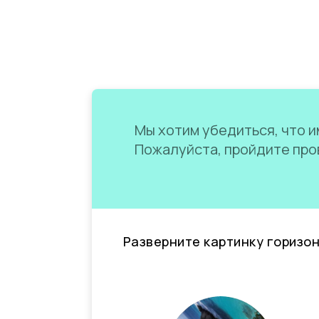
Мы хотим убедиться, что им
Пожалуйста, пройдите пров
Разверните картинку горизо