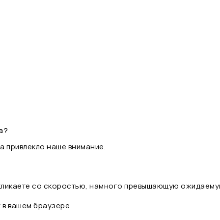
а?
а привлекло наше внимание.
 кликаете со скоростью, намного превышающую ожидаему
t в вашем браузере