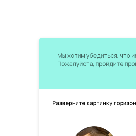
Мы хотим убедиться, что им
Пожалуйста, пройдите пров
Разверните картинку горизо