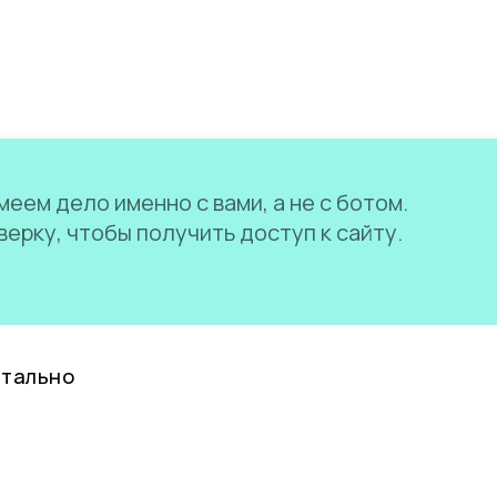
еем дело именно с вами, а не с ботом.
ерку, чтобы получить доступ к сайту.
нтально