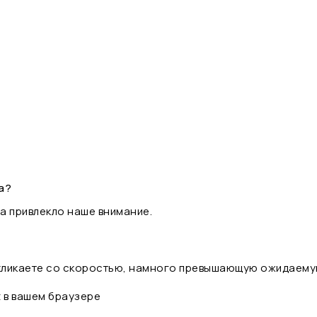
а?
а привлекло наше внимание.
 кликаете со скоростью, намного превышающую ожидаему
t в вашем браузере