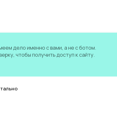
еем дело именно с вами, а не с ботом.
ерку, чтобы получить доступ к сайту.
нтально