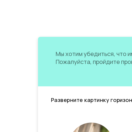
Мы хотим убедиться, что им
Пожалуйста, пройдите пров
Разверните картинку горизо