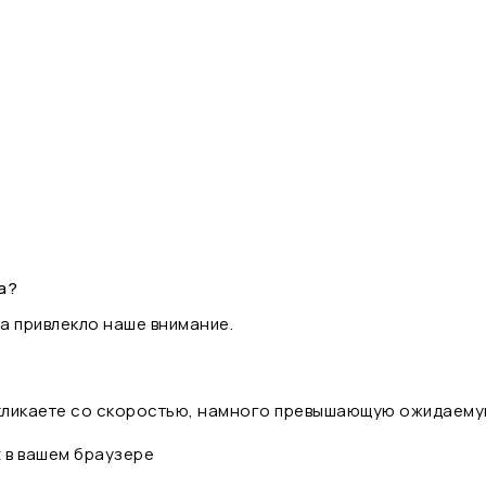
а?
а привлекло наше внимание.
 кликаете со скоростью, намного превышающую ожидаему
t в вашем браузере