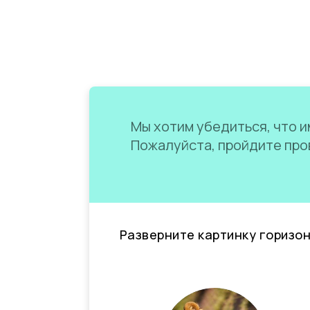
Мы хотим убедиться, что им
Пожалуйста, пройдите пров
Разверните картинку горизо