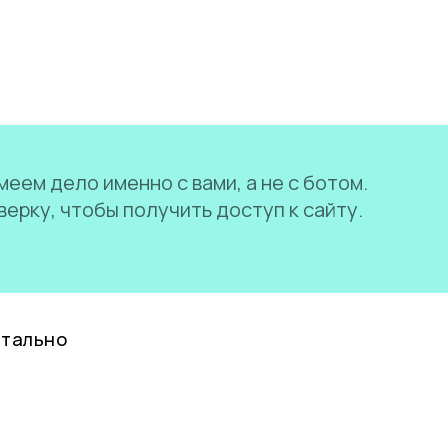
еем дело именно с вами, а не с ботом.
ерку, чтобы получить доступ к сайту.
нтально