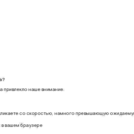
а?
а привлекло наше внимание.
 кликаете со скоростью, намного превышающую ожидаему
t в вашем браузере