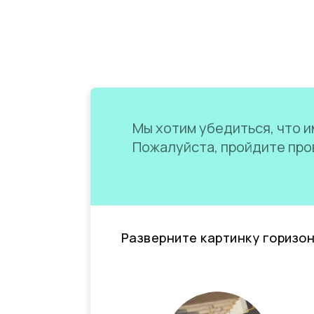
Мы хотим убедиться, что им
Пожалуйста, пройдите пров
Разверните картинку горизо