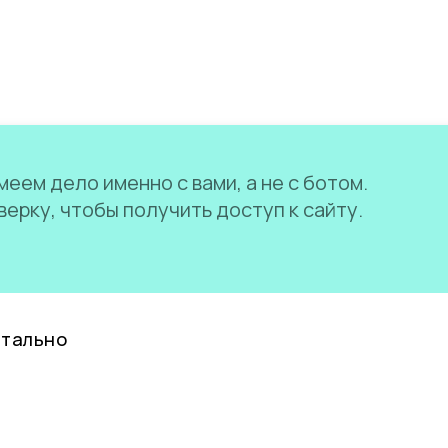
еем дело именно с вами, а не с ботом.
ерку, чтобы получить доступ к сайту.
нтально