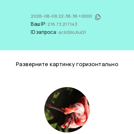
2026-08-08 22:38:36 +0000
Ваш IP:
216.73.217.143
ID запроса:
acbSlioJluQ1
Разверните картинку горизонтально