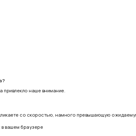
а?
а привлекло наше внимание.
 кликаете со скоростью, намного превышающую ожидаему
t в вашем браузере