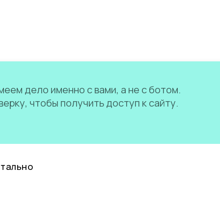
еем дело именно с вами, а не с ботом.
ерку, чтобы получить доступ к сайту.
нтально