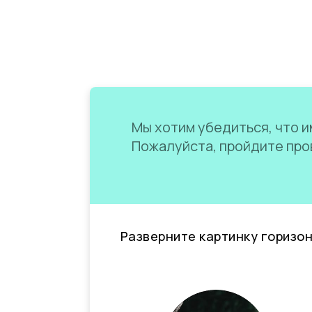
Мы хотим убедиться, что им
Пожалуйста, пройдите пров
Разверните картинку горизо