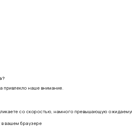
а?
а привлекло наше внимание.
 кликаете со скоростью, намного превышающую ожидаему
t в вашем браузере