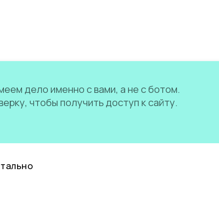
еем дело именно с вами, а не с ботом.
ерку, чтобы получить доступ к сайту.
нтально