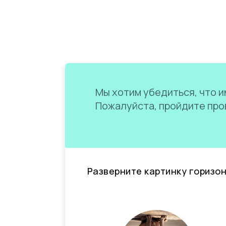
Мы хотим убедиться, что им
Пожалуйста, пройдите пров
Разверните картинку горизо