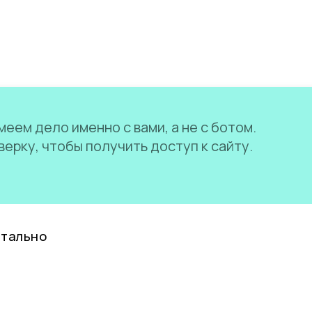
еем дело именно с вами, а не с ботом.
ерку, чтобы получить доступ к сайту.
нтально