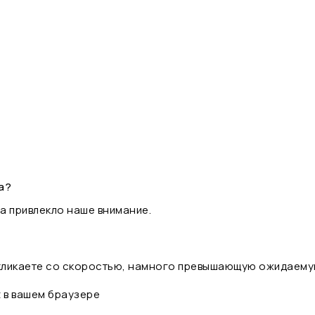
а?
а привлекло наше внимание.
 кликаете со скоростью, намного превышающую ожидаему
t в вашем браузере