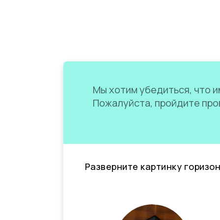
Мы хотим убедиться, что им
Пожалуйста, пройдите пров
Разверните картинку горизо