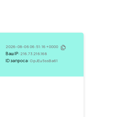
2026-08-06 06:51:16 +0000
Ваш IP:
216.73.216.168
ID запроса:
GpJEu5ssBa61