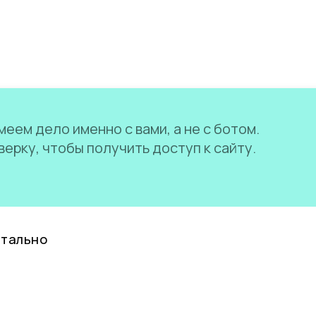
еем дело именно с вами, а не с ботом.
ерку, чтобы получить доступ к сайту.
нтально