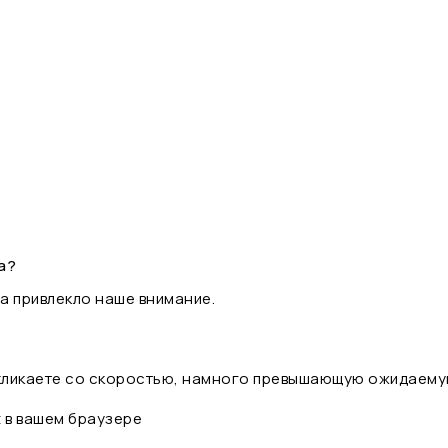
а?
а привлекло наше внимание.
 кликаете со скоростью, намного превышающую ожидаему
t в вашем браузере