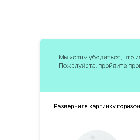
Мы хотим убедиться, что им
Пожалуйста, пройдите пров
Разверните картинку горизо