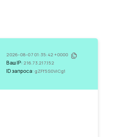
2026-08-07 01:35:42 +0000
Ваш IP:
216.73.217.152
ID запроса:
gZFf5S0ViCg1