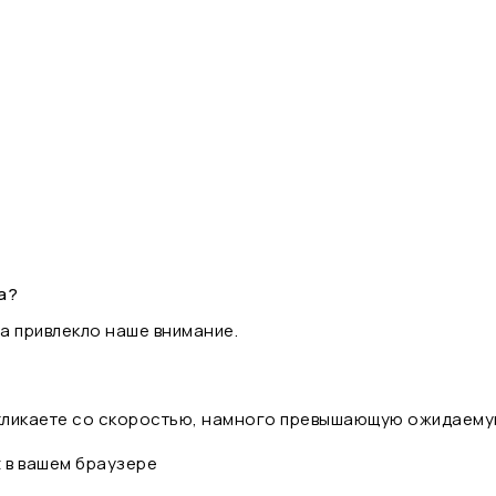
а?
а привлекло наше внимание.
 кликаете со скоростью, намного превышающую ожидаему
t в вашем браузере