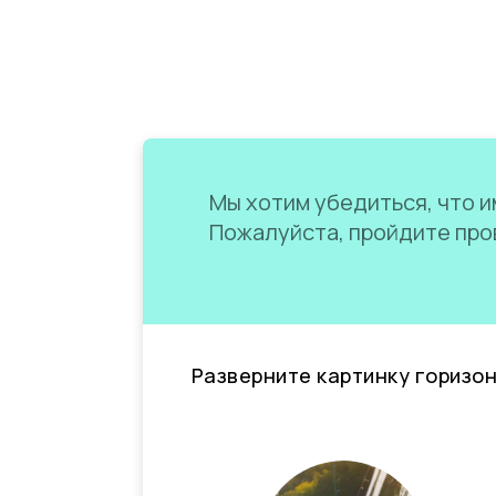
Мы хотим убедиться, что им
Пожалуйста, пройдите пров
Разверните картинку горизо