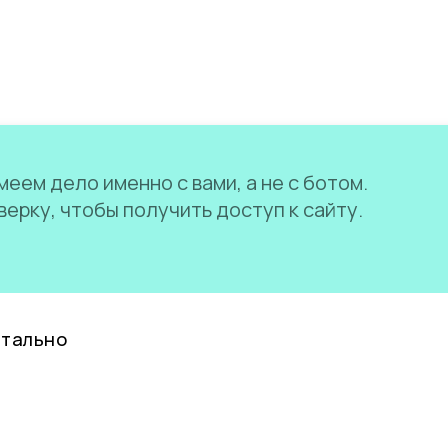
еем дело именно с вами, а не с ботом.
ерку, чтобы получить доступ к сайту.
нтально