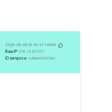
2026-08-06 10:30:57 +0000
Ваш IP:
216.73.217.177
ID запроса:
vUNoK57xYGk1