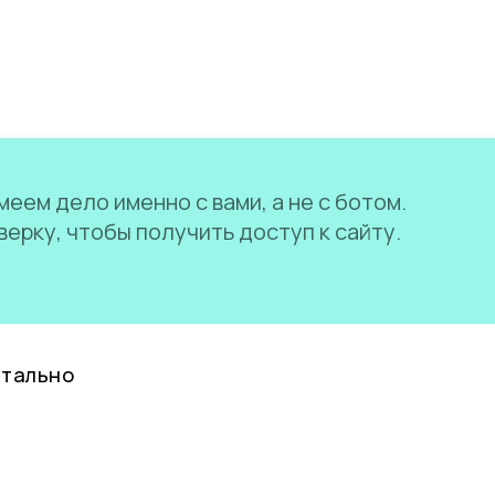
еем дело именно с вами, а не с ботом.
ерку, чтобы получить доступ к сайту.
нтально