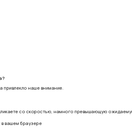
а?
а привлекло наше внимание.
 кликаете со скоростью, намного превышающую ожидаему
t в вашем браузере