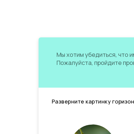
Мы хотим убедиться, что им
Пожалуйста, пройдите пров
Разверните картинку горизо