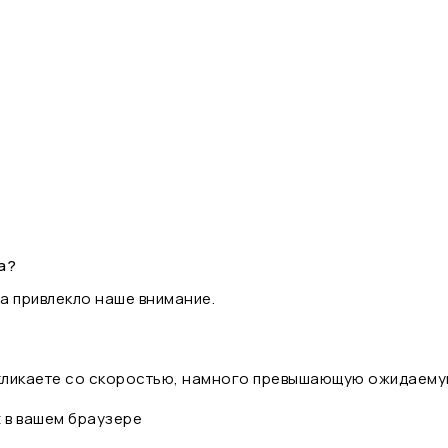
а?
а привлекло наше внимание.
 кликаете со скоростью, намного превышающую ожидаему
t в вашем браузере