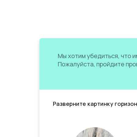
Мы хотим убедиться, что им
Пожалуйста, пройдите пров
Разверните картинку горизо