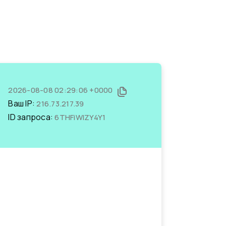
2026-08-08 02:29:06 +0000
Ваш IP:
216.73.217.39
ID запроса:
6THFiWlZY4Y1