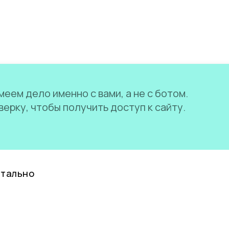
еем дело именно с вами, а не с ботом.
ерку, чтобы получить доступ к сайту.
нтально