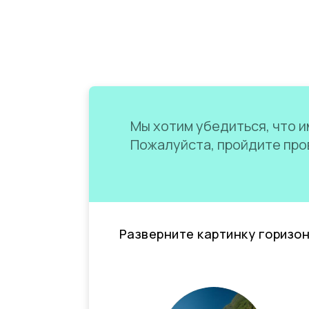
Мы хотим убедиться, что им
Пожалуйста, пройдите пров
Разверните картинку горизо