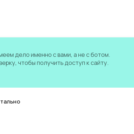
еем дело именно с вами, а не с ботом.
ерку, чтобы получить доступ к сайту.
нтально