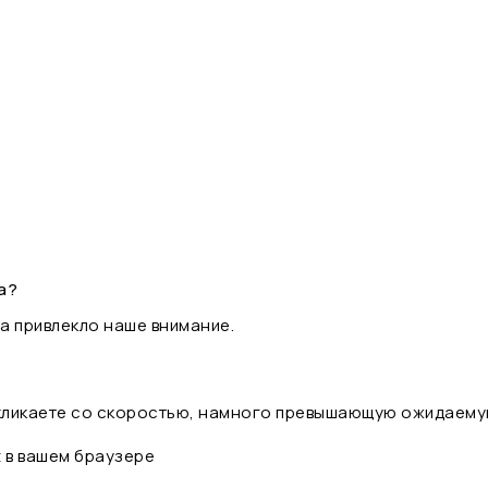
а?
а привлекло наше внимание.
 кликаете со скоростью, намного превышающую ожидаему
t в вашем браузере