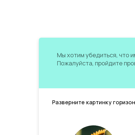
Мы хотим убедиться, что им
Пожалуйста, пройдите пров
Разверните картинку горизо