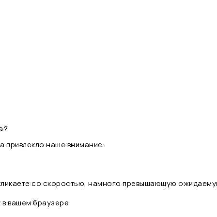
а?
а привлекло наше внимание.
 кликаете со скоростью, намного превышающую ожидаему
t в вашем браузере