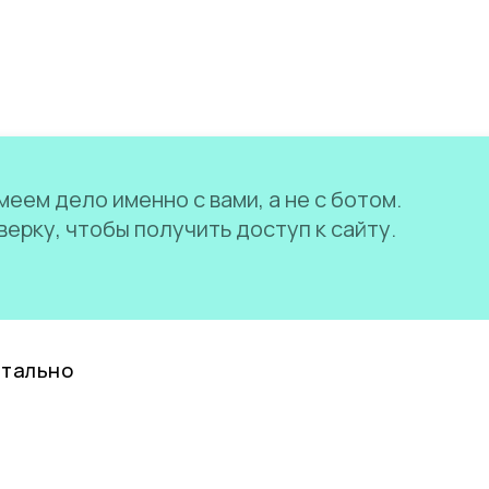
еем дело именно с вами, а не с ботом.
ерку, чтобы получить доступ к сайту.
нтально