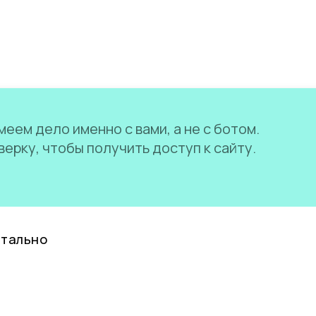
еем дело именно с вами, а не с ботом.
ерку, чтобы получить доступ к сайту.
нтально