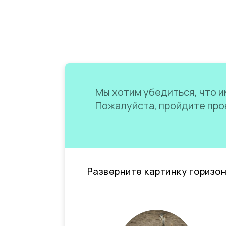
Мы хотим убедиться, что им
Пожалуйста, пройдите пров
Разверните картинку горизо