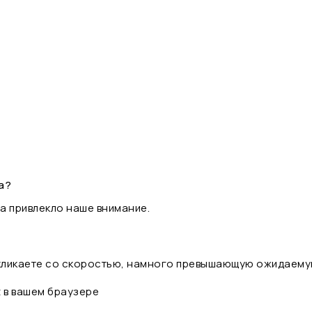
а?
а привлекло наше внимание.
 кликаете со скоростью, намного превышающую ожидаему
t в вашем браузере