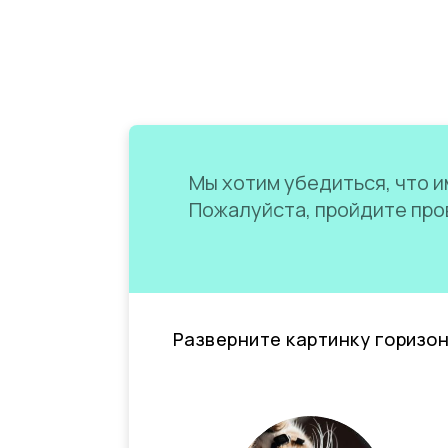
Мы хотим убедиться, что им
Пожалуйста, пройдите пров
Разверните картинку горизо