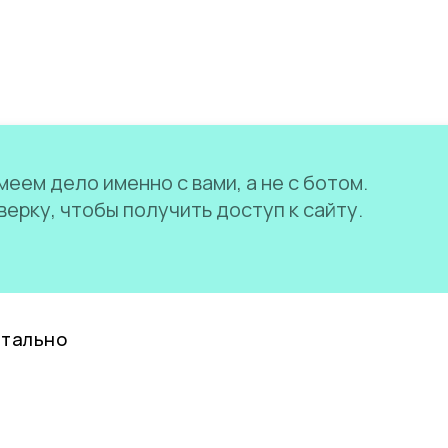
еем дело именно с вами, а не с ботом.
ерку, чтобы получить доступ к сайту.
нтально