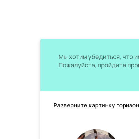
Мы хотим убедиться, что им
Пожалуйста, пройдите пров
Разверните картинку горизо