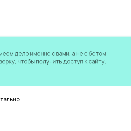
еем дело именно с вами, а не с ботом.
ерку, чтобы получить доступ к сайту.
нтально