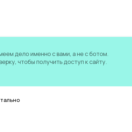
еем дело именно с вами, а не с ботом.
ерку, чтобы получить доступ к сайту.
нтально