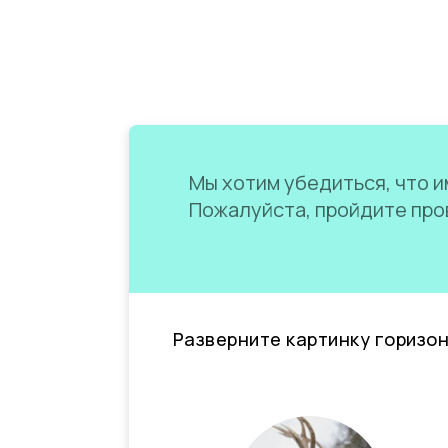
Мы хотим убедиться, что им
Пожалуйста, пройдите пров
Разверните картинку горизо