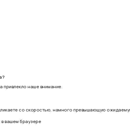
а?
а привлекло наше внимание.
 кликаете со скоростью, намного превышающую ожидаему
t в вашем браузере