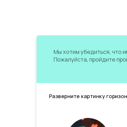
Мы хотим убедиться, что им
Пожалуйста, пройдите пров
Разверните картинку горизо