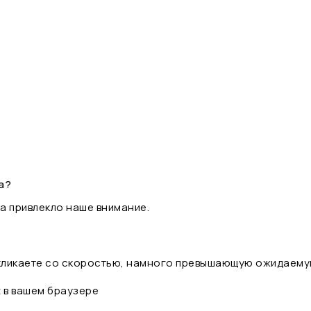
а?
а привлекло наше внимание.
 кликаете со скоростью, намного превышающую ожидаему
t в вашем браузере