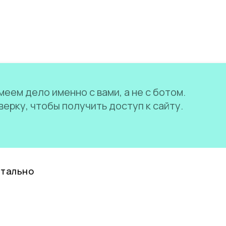
еем дело именно с вами, а не с ботом.
ерку, чтобы получить доступ к сайту.
нтально