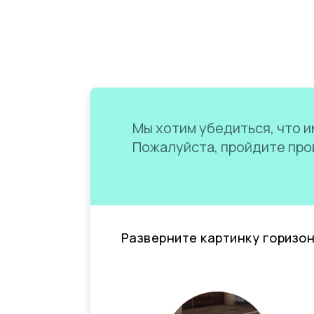
Мы хотим убедиться, что им
Пожалуйста, пройдите пров
Разверните картинку горизо