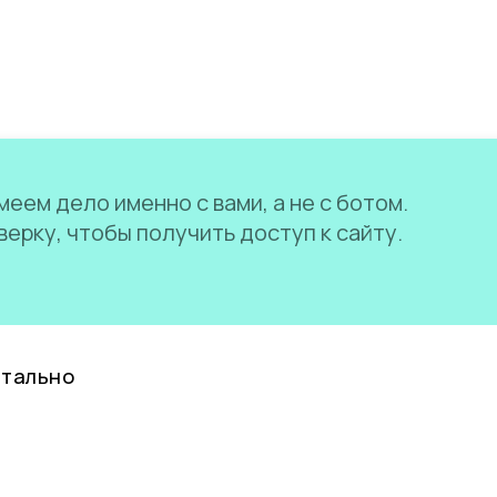
еем дело именно с вами, а не с ботом.
ерку, чтобы получить доступ к сайту.
нтально