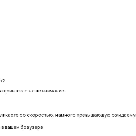
а?
а привлекло наше внимание.
 кликаете со скоростью, намного превышающую ожидаему
t в вашем браузере