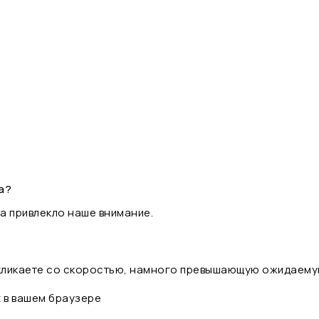
а?
а привлекло наше внимание.
 кликаете со скоростью, намного превышающую ожидаему
t в вашем браузере