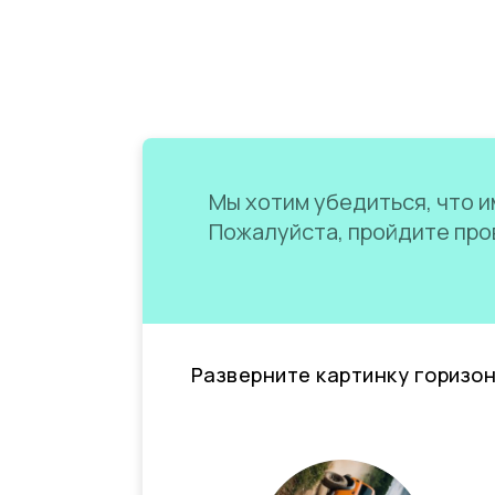
Мы хотим убедиться, что им
Пожалуйста, пройдите пров
Разверните картинку горизо