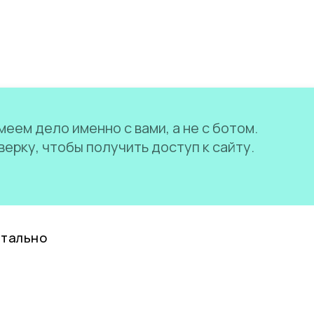
еем дело именно с вами, а не с ботом.
ерку, чтобы получить доступ к сайту.
нтально