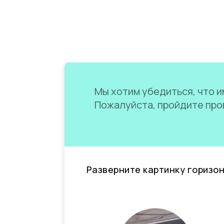
Мы хотим убедиться, что им
Пожалуйста, пройдите пров
Разверните картинку горизо