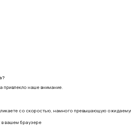
а?
а привлекло наше внимание.
 кликаете со скоростью, намного превышающую ожидаему
t в вашем браузере