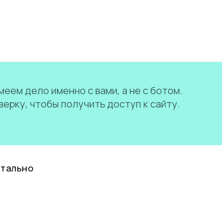
еем дело именно с вами, а не с ботом.
ерку, чтобы получить доступ к сайту.
нтально