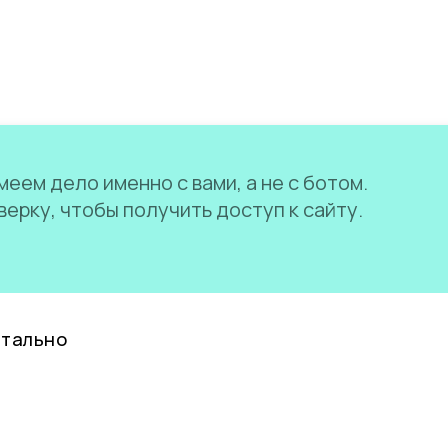
еем дело именно с вами, а не с ботом.
ерку, чтобы получить доступ к сайту.
нтально