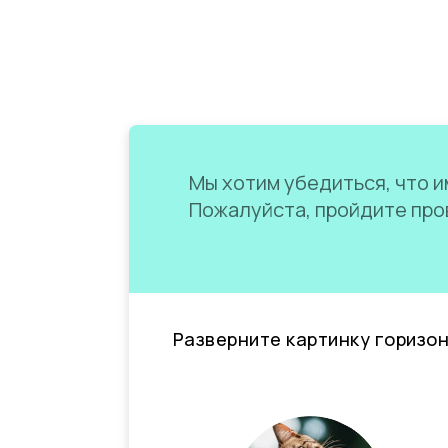
Мы хотим убедиться, что им
Пожалуйста, пройдите пров
Разверните картинку горизо