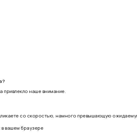
а?
а привлекло наше внимание.
 кликаете со скоростью, намного превышающую ожидаему
t в вашем браузере