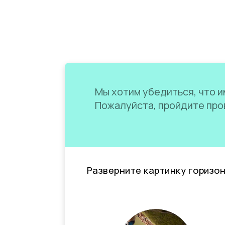
Мы хотим убедиться, что им
Пожалуйста, пройдите пров
Разверните картинку горизо