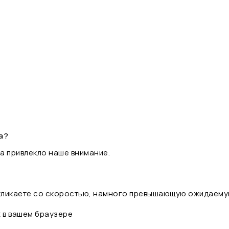
а?
а привлекло наше внимание.
 кликаете со скоростью, намного превышающую ожидаему
t в вашем браузере