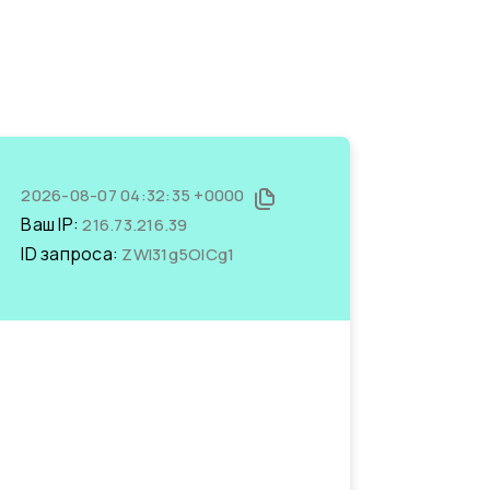
2026-08-07 04:32:35 +0000
Ваш IP:
216.73.216.39
ID запроса:
ZWI31g5OlCg1