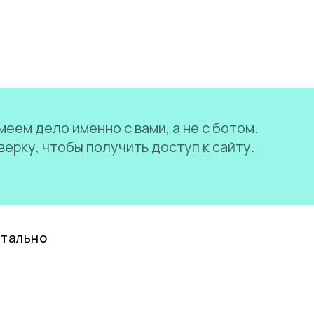
еем дело именно с вами, а не с ботом.
ерку, чтобы получить доступ к сайту.
нтально