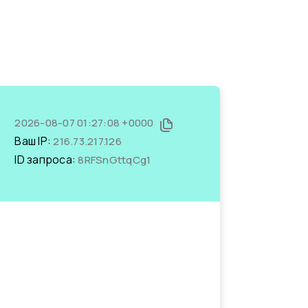
2026-08-07 01:27:08 +0000
Ваш IP:
216.73.217.126
ID запроса:
8RFSnGttqCg1