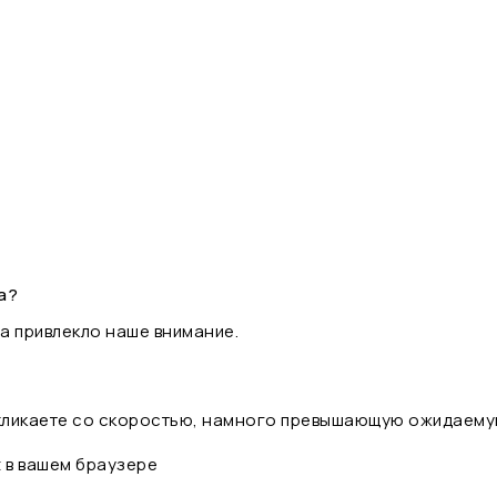
а?
а привлекло наше внимание.
 кликаете со скоростью, намного превышающую ожидаему
t в вашем браузере