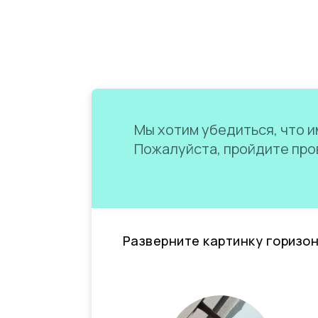
Мы хотим убедиться, что им
Пожалуйста, пройдите пров
Разверните картинку горизо