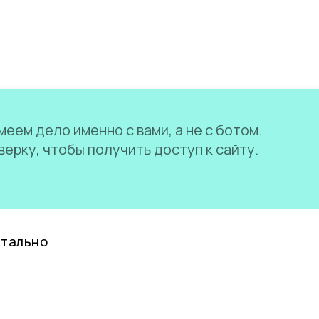
еем дело именно с вами, а не с ботом.
ерку, чтобы получить доступ к сайту.
нтально