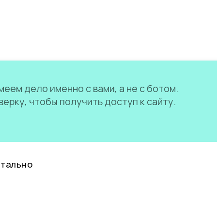
еем дело именно с вами, а не с ботом.
ерку, чтобы получить доступ к сайту.
нтально