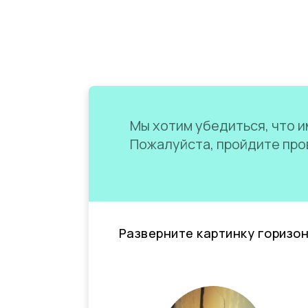
Мы хотим убедиться, что им
Пожалуйста, пройдите пров
Разверните картинку горизо