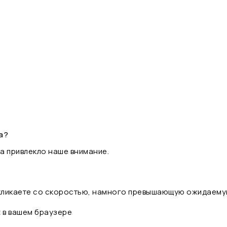
а?
а привлекло наше внимание.
 кликаете со скоростью, намного превышающую ожидаему
t в вашем браузере