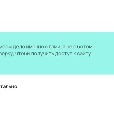
еем дело именно с вами, а не с ботом.
ерку, чтобы получить доступ к сайту.
нтально