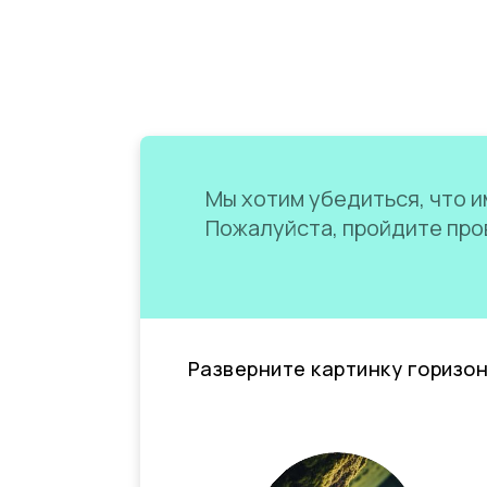
Мы хотим убедиться, что им
Пожалуйста, пройдите пров
Разверните картинку горизо