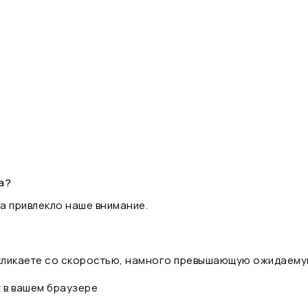
а?
а привлекло наше внимание.
 кликаете со скоростью, намного превышающую ожидаему
t в вашем браузере