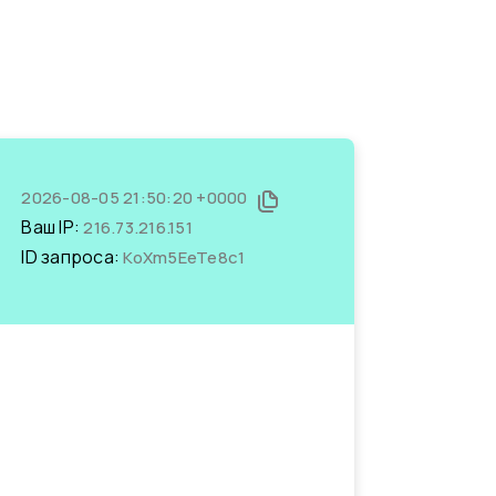
2026-08-05 21:50:20 +0000
Ваш IP:
216.73.216.151
ID запроса:
KoXm5EeTe8c1