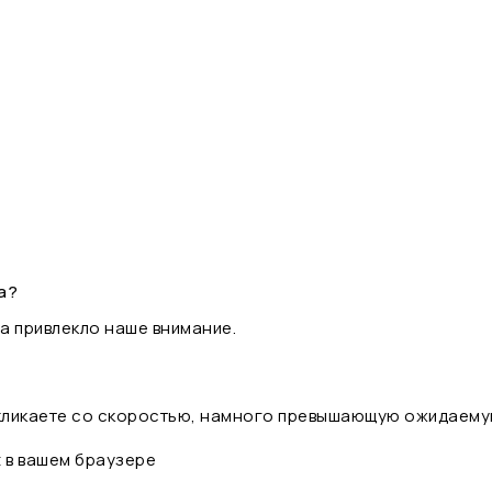
а?
а привлекло наше внимание.
 кликаете со скоростью, намного превышающую ожидаему
t в вашем браузере