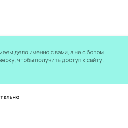
еем дело именно с вами, а не с ботом.
ерку, чтобы получить доступ к сайту.
нтально