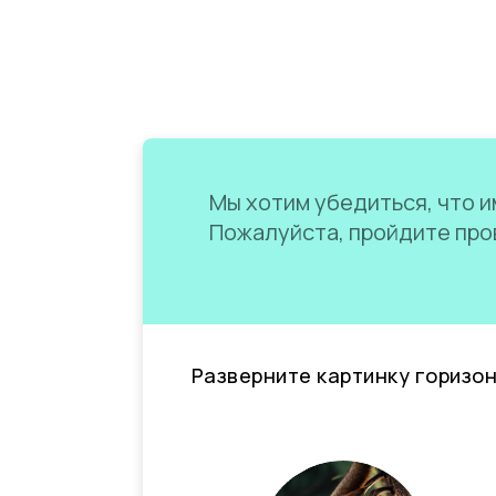
Мы хотим убедиться, что им
Пожалуйста, пройдите пров
Разверните картинку горизо