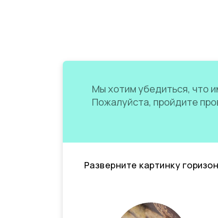
Мы хотим убедиться, что им
Пожалуйста, пройдите пров
Разверните картинку горизо