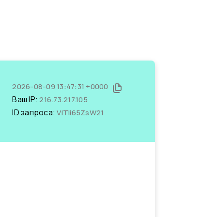
2026-08-09 13:47:31 +0000
Ваш IP:
216.73.217.105
ID запроса:
VlTli65ZsW21