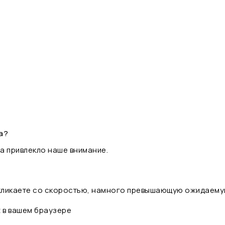
а?
а привлекло наше внимание.
 кликаете со скоростью, намного превышающую ожидаему
t в вашем браузере