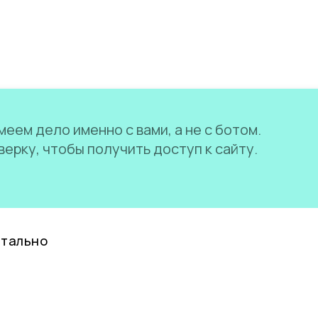
еем дело именно с вами, а не с ботом.
ерку, чтобы получить доступ к сайту.
нтально