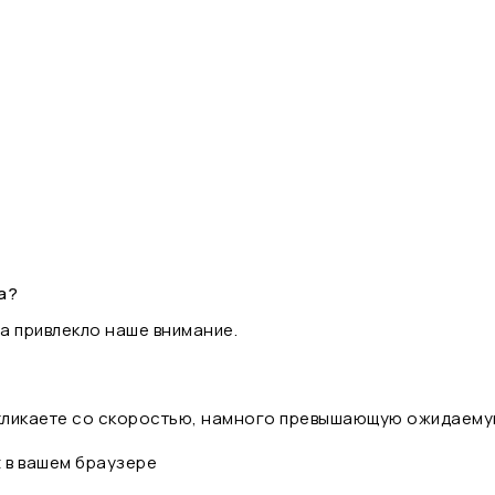
а?
а привлекло наше внимание.
 кликаете со скоростью, намного превышающую ожидаему
t в вашем браузере