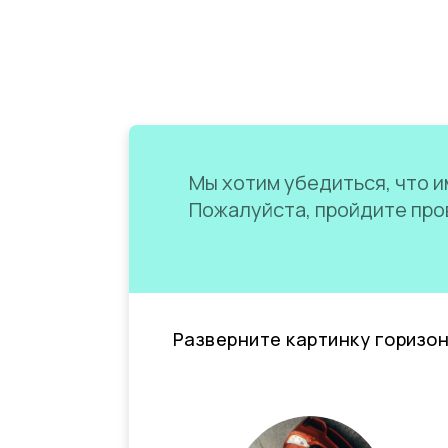
Мы хотим убедиться, что им
Пожалуйста, пройдите пров
Разверните картинку горизо