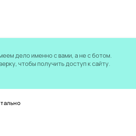
еем дело именно с вами, а не с ботом.
ерку, чтобы получить доступ к сайту.
нтально