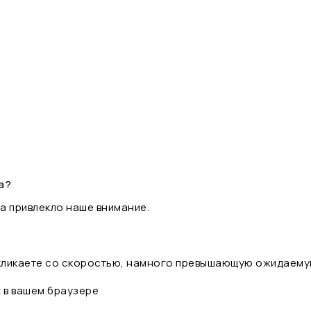
а?
а привлекло наше внимание.
 кликаете со скоростью, намного превышающую ожидаему
t в вашем браузере