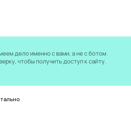
еем дело именно с вами, а не с ботом.
ерку, чтобы получить доступ к сайту.
нтально