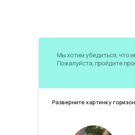
Мы хотим убедиться, что им
Пожалуйста, пройдите пров
Разверните картинку горизо