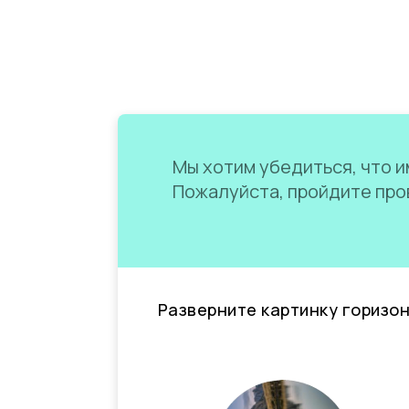
Мы хотим убедиться, что им
Пожалуйста, пройдите пров
Разверните картинку горизо