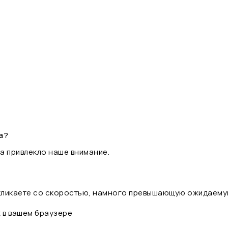
а?
а привлекло наше внимание.
 кликаете со скоростью, намного превышающую ожидаему
t в вашем браузере