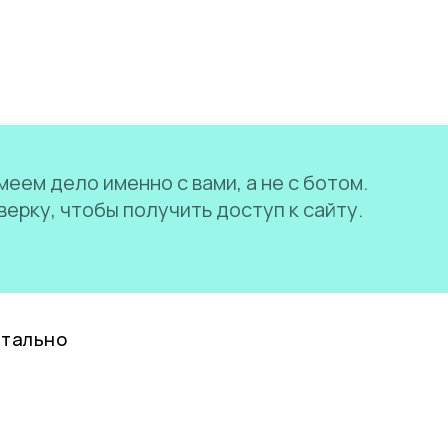
еем дело именно с вами, а не с ботом.
ерку, чтобы получить доступ к сайту.
нтально