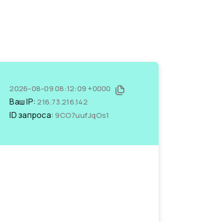
2026-08-09 08:12:09 +0000
Ваш IP:
216.73.216.142
ID запроса:
9CO7uufJqOs1