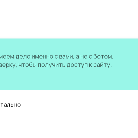
еем дело именно с вами, а не с ботом.
ерку, чтобы получить доступ к сайту.
нтально