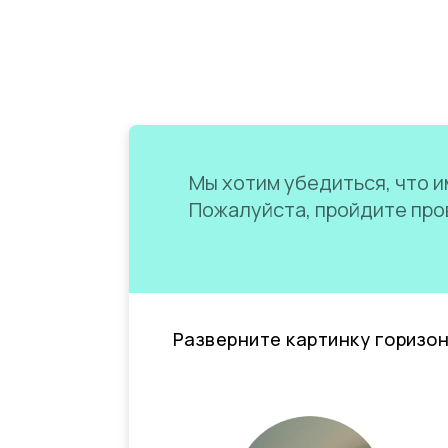
Мы хотим убедиться, что им
Пожалуйста, пройдите пров
Разверните картинку горизо