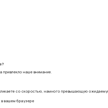
а?
а привлекло наше внимание.
 кликаете со скоростью, намного превышающую ожидаему
t в вашем браузере