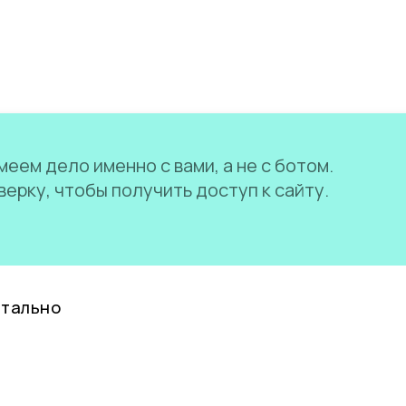
еем дело именно с вами, а не с ботом.
ерку, чтобы получить доступ к сайту.
нтально