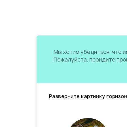
Мы хотим убедиться, что им
Пожалуйста, пройдите пров
Разверните картинку горизо