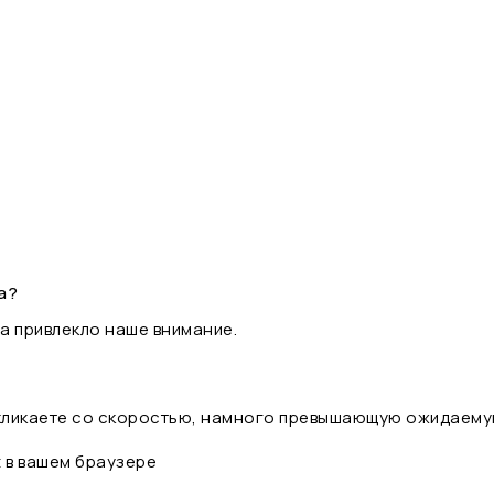
а?
а привлекло наше внимание.
 кликаете со скоростью, намного превышающую ожидаему
t в вашем браузере