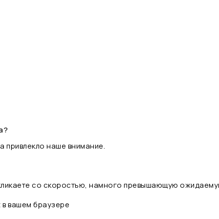
а?
а привлекло наше внимание.
 кликаете со скоростью, намного превышающую ожидаему
t в вашем браузере