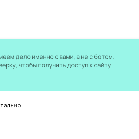
еем дело именно с вами, а не с ботом.
ерку, чтобы получить доступ к сайту.
нтально