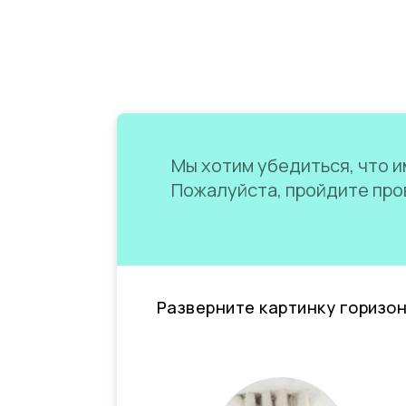
Мы хотим убедиться, что им
Пожалуйста, пройдите пров
Разверните картинку горизо