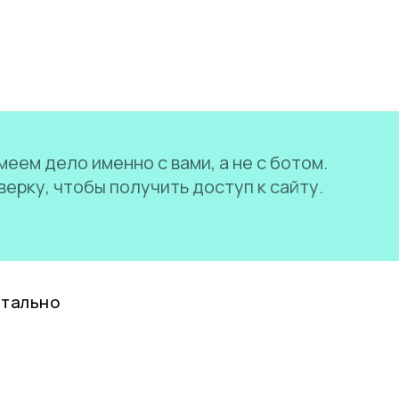
еем дело именно с вами, а не с ботом.
ерку, чтобы получить доступ к сайту.
нтально