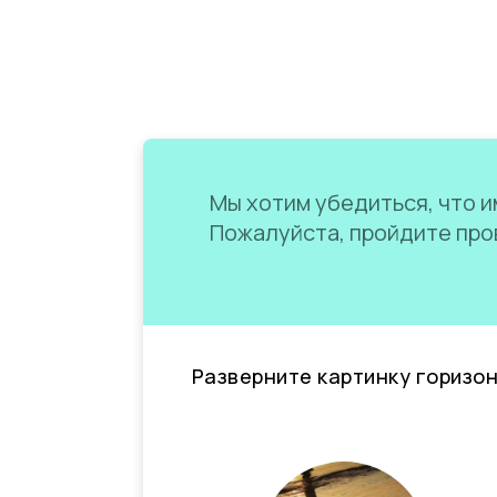
Мы хотим убедиться, что им
Пожалуйста, пройдите пров
Разверните картинку горизо