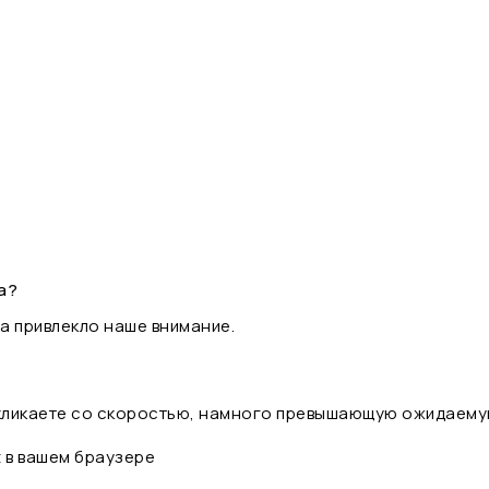
а?
а привлекло наше внимание.
 кликаете со скоростью, намного превышающую ожидаему
t в вашем браузере