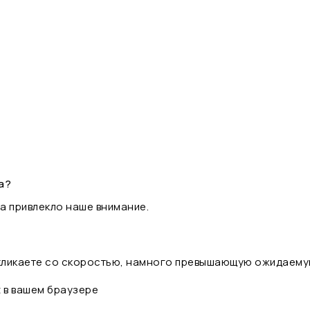
а?
а привлекло наше внимание.
 кликаете со скоростью, намного превышающую ожидаему
t в вашем браузере