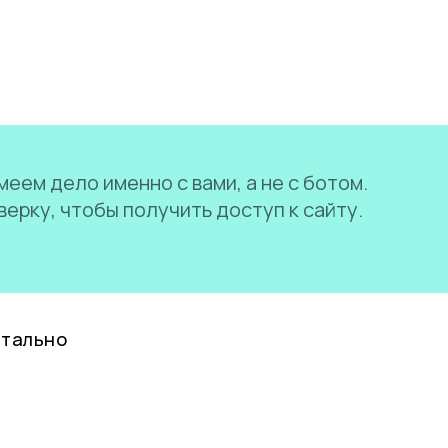
еем дело именно с вами, а не с ботом.
ерку, чтобы получить доступ к сайту.
нтально