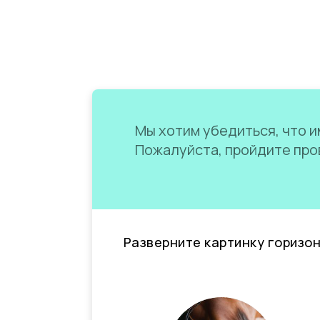
Мы хотим убедиться, что им
Пожалуйста, пройдите пров
Разверните картинку горизо