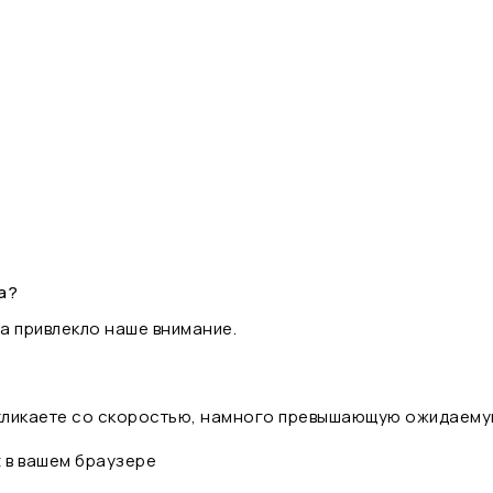
а?
а привлекло наше внимание.
 кликаете со скоростью, намного превышающую ожидаему
t в вашем браузере