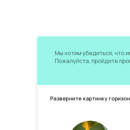
Мы хотим убедиться, что им
Пожалуйста, пройдите пров
Разверните картинку горизо