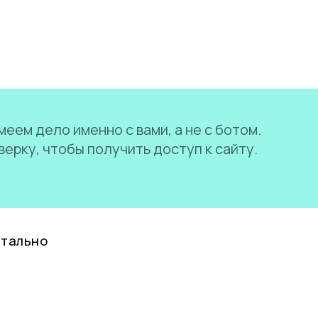
еем дело именно с вами, а не с ботом.
ерку, чтобы получить доступ к сайту.
нтально