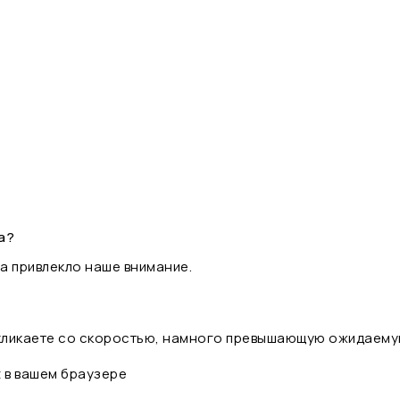
а?
а привлекло наше внимание.
 кликаете со скоростью, намного превышающую ожидаему
t в вашем браузере