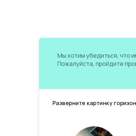
Мы хотим убедиться, что им
Пожалуйста, пройдите пров
Разверните картинку горизо