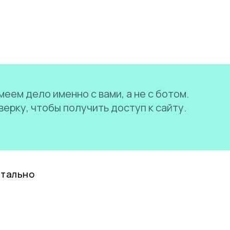
еем дело именно с вами, а не с ботом.
ерку, чтобы получить доступ к сайту.
нтально