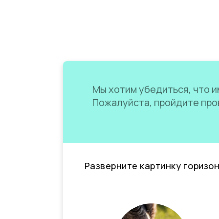
Мы хотим убедиться, что им
Пожалуйста, пройдите пров
Разверните картинку горизо