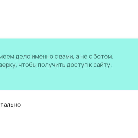
еем дело именно с вами, а не с ботом.
ерку, чтобы получить доступ к сайту.
нтально