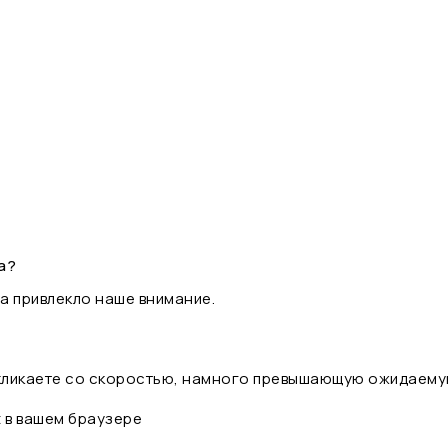
а?
а привлекло наше внимание.
 кликаете со скоростью, намного превышающую ожидаему
t в вашем браузере