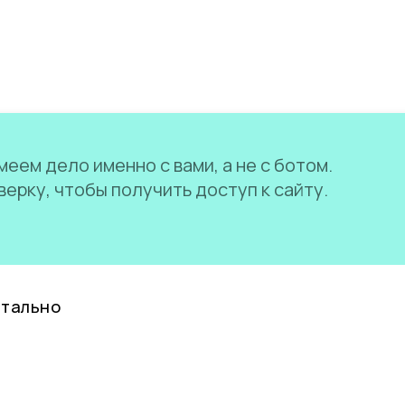
еем дело именно с вами, а не с ботом.
ерку, чтобы получить доступ к сайту.
нтально