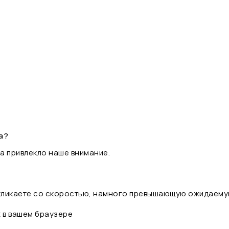
а?
а привлекло наше внимание.
 кликаете со скоростью, намного превышающую ожидаему
t в вашем браузере