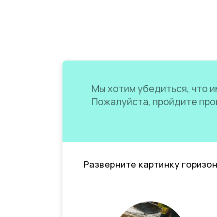
Мы хотим убедиться, что им
Пожалуйста, пройдите пров
Разверните картинку горизо