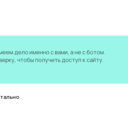
еем дело именно с вами, а не с ботом.
ерку, чтобы получить доступ к сайту.
нтально