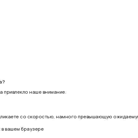
а?
а привлекло наше внимание.
 кликаете со скоростью, намного превышающую ожидаему
t в вашем браузере