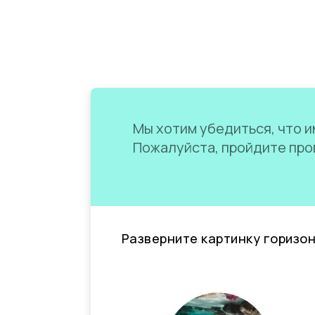
Мы хотим убедиться, что им
Пожалуйста, пройдите пров
Разверните картинку горизо