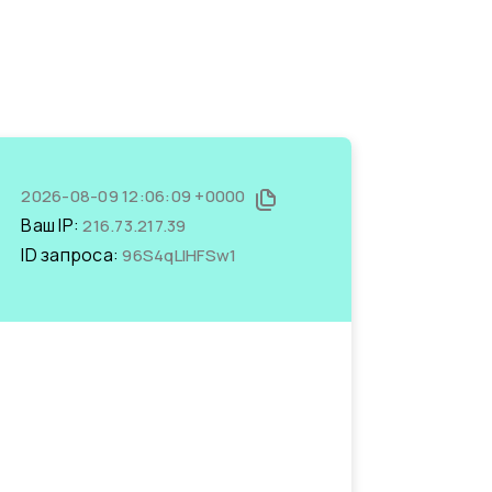
2026-08-09 12:06:09 +0000
Ваш IP:
216.73.217.39
ID запроса:
96S4qLIHFSw1