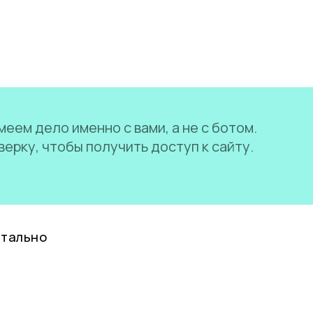
еем дело именно с вами, а не с ботом.
ерку, чтобы получить доступ к сайту.
нтально