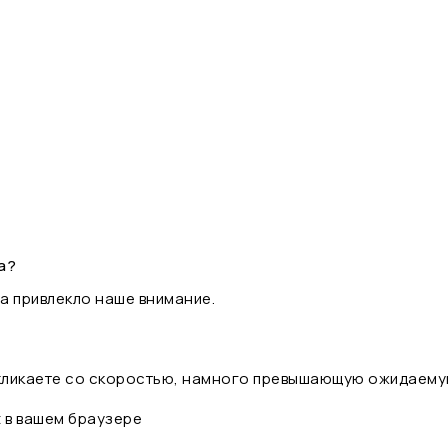
а?
а привлекло наше внимание.
 кликаете со скоростью, намного превышающую ожидаему
t в вашем браузере