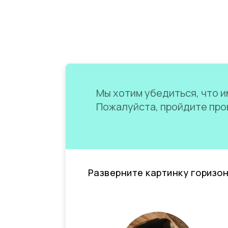
Мы хотим убедиться, что им
Пожалуйста, пройдите пров
Разверните картинку горизо