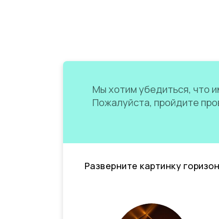
Мы хотим убедиться, что им
Пожалуйста, пройдите пров
Разверните картинку горизо