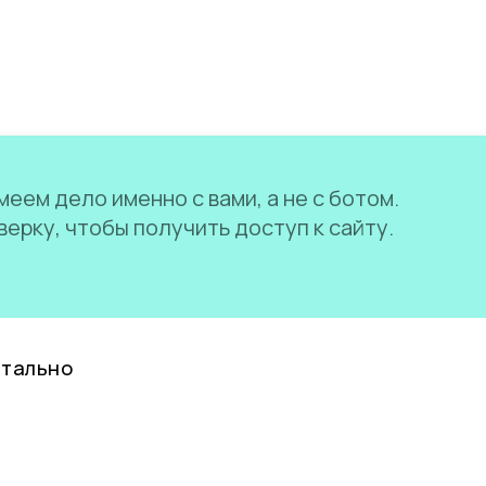
еем дело именно с вами, а не с ботом.
ерку, чтобы получить доступ к сайту.
нтально