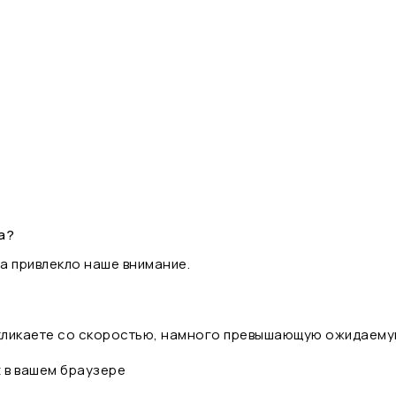
а?
а привлекло наше внимание.
 кликаете со скоростью, намного превышающую ожидаему
t в вашем браузере